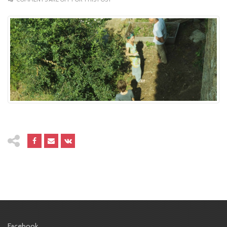
Facebook