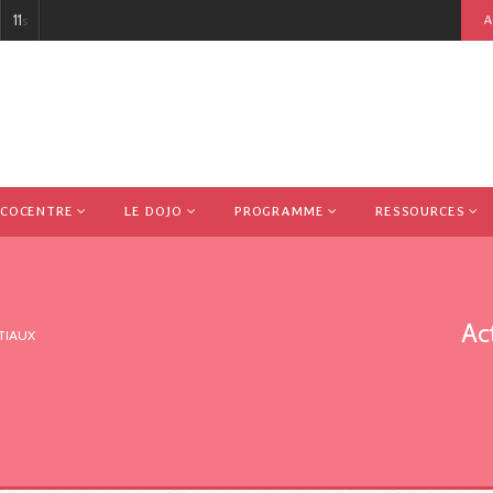
10
s
A
ECOCENTRE
LE DOJO
PROGRAMME
RESSOURCES
Act
TIAUX