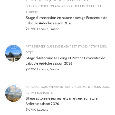
ACTIVITÉS DU DOJO
,
ACTIVITÉS DE L'ÉCOCENTRE
,
ECOCONSTRUCTION
,
AGRO-ÉCOLOGIE ET PRODUITS DU
TERROIR
Stage d’immersion en nature sauvage Ecocentre de
Laboule Ardèche saison 2026
07110 Laboule, France
ARTS ÉNERGÉTIQUES
,
EVÈNEMENTS ET STAGES
,
ACTIVITÉS DU
DOJO
Stage d’Automne Qi Gong et Poterie Ecocentre de
Laboule Ardèche saison 2026
07110 Laboule, France
ARTS MARTIAUX
,
EVÈNEMENTS ET STAGES
,
ACTIVITÉS DU DOJO
,
ACTIVITÉS ENFANTS
Stage automne jeunes arts martiaux et nature
Ardèche saison 2026
07110 Laboule